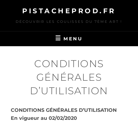
Skip
PISTACHEPROD.FR
to
content
DÉCOUVRIR LES COULISSES DU 7ÈME ART !
MENU
CONDITIONS
GÉNÉRALES
D’UTILISATION
CONDITIONS GÉNÉRALES D’UTILISATION
En vigueur au 02/02/2020